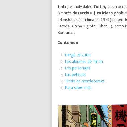
Tintín, el inolvidable
Tintín,
es un pers
también
detective
,
justiciero
y sobr
24 historias (la última en 1976) en territ
Escocia, China, Egipto, Tibet…), como i
Borduria).
Contenido
Hergé, el autor
Los álbumes de Tintín
Los personajes
Las películas
Tintín en nosolocomics
Para saber más