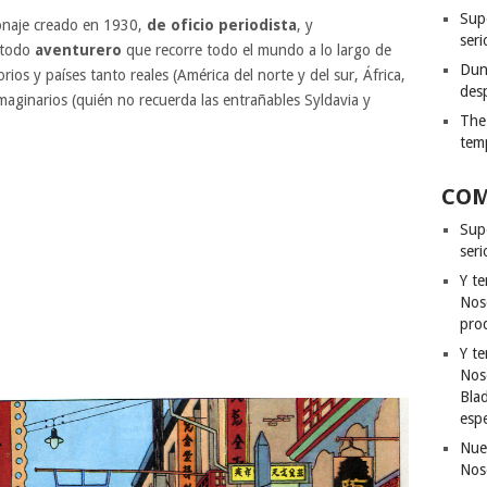
Sup
onaje creado en 1930,
de oficio periodista
, y
seri
etodo
aventurero
que recorre todo el mundo a lo largo de
Dun
orios y países tanto reales (América del norte y del sur, África,
des
maginarios (quién no recuerda las entrañables Syldavia y
The
tem
COM
Sup
ser
Y t
Nos
pro
Y t
Nos
Bla
esp
Nue
Nos