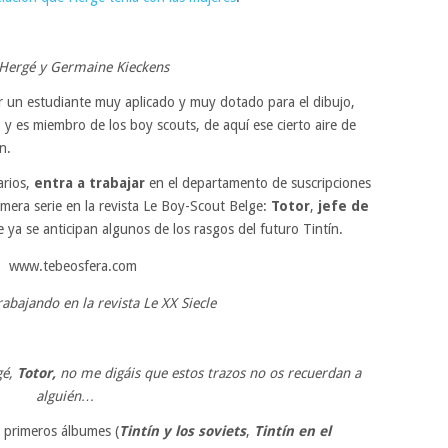
 Hergé y Germaine Kieckens
er un estudiante muy aplicado y muy dotado para el dibujo,
 y es miembro de los boy scouts, de aquí ese cierto aire de
n.
arios,
entra a trabajar
en el departamento de suscripciones
imera serie en la revista Le Boy-Scout Belge:
Totor
,
jefe de
 ya se anticipan algunos de los rasgos del futuro Tintín.
rabajando en la revista
Le XX Siecle
gé,
Totor,
no me digáis que estos trazos no os recuerdan a
alguién…
s primeros álbumes (
Tintín y los soviets
,
Tintín en el