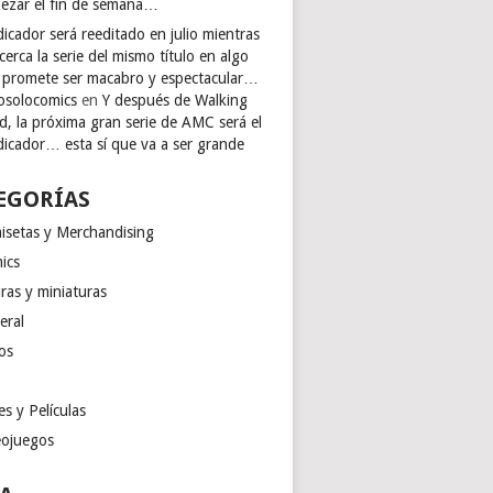
ezar el fin de semana…
icador será reeditado en julio mientras
cerca la serie del mismo título en algo
 promete ser macabro y espectacular…
osolocomics
en
Y después de Walking
d, la próxima gran serie de AMC será el
dicador… esta sí que va a ser grande
EGORÍAS
isetas y Merchandising
ics
ras y miniaturas
eral
os
es y Películas
eojuegos