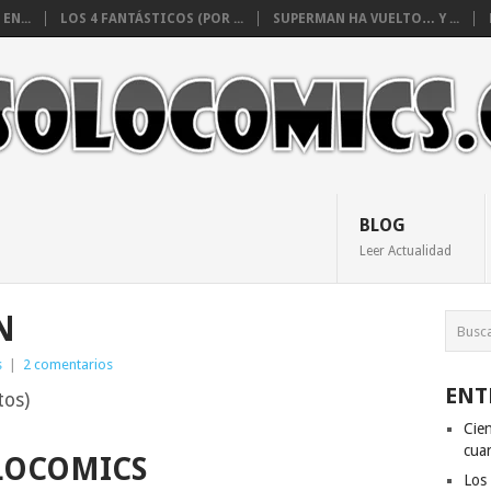
EN...
LOS 4 FANTÁSTICOS (POR ...
SUPERMAN HA VUELTO… Y ...
BLOG
Leer Actualidad
N
s
|
2 comentarios
ENT
tos)
Cien
cuan
LOCOMICS
Los 