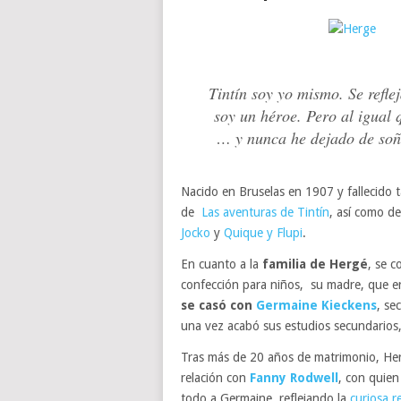
Tintín soy yo mismo. Se refle
soy un héroe. Pero al igual 
… y nunca he dejado de soñ
Nacido en Bruselas en 1907 y fallecido 
de
Las aventuras de Tintín
, así como d
Jocko
y
Quique y Flupi
.
En cuanto a la
familia de Hergé
, se 
confección para niños, su madre, que e
se casó con
Germaine Kieckens
, se
una vez acabó sus estudios secundarios
Tras más de 20 años de matrimonio, Her
relación con
Fanny Rodwell
, con quie
todo a Germaine, reflejando la
curiosa r