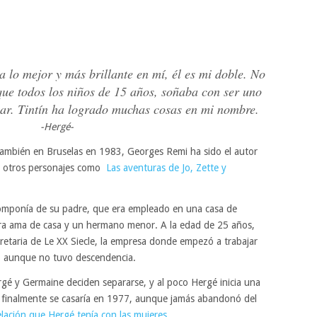
ja lo mejor y más brillante en mí, él es mi doble. No
que todos los niños de 15 años, soñaba con ser uno
ar. Tintín ha logrado muchas cosas en mi nombre.
-Hergé-
también en Bruselas en 1983, Georges Remi ha sido el autor
e otros personajes como
Las aventuras de Jo, Zette y
componía de su padre, que era empleado en una casa de
ra ama de casa y un hermano menor. A la edad de 25 años,
cretaria de Le XX Siecle, la empresa donde empezó a trabajar
, aunque no tuvo descendencia.
gé y Germaine deciden separarse, y al poco Hergé inicia una
n finalmente se casaría en 1977, aunque jamás abandonó del
elación que Hergé tenía con las mujeres
.