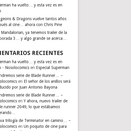
erman ha vuelto… y esta vez es en
o
geons & Dragons vuelve tantos años
pués al cine… ahora con Chris Pine
 Mandalorian, ya tenemos trailer de la
porada 3… y algo grande se acerca…
ENTARIOS RECIENTES
erman ha vuelto… y esta vez es en
io - Nosolocomics
en
Especial Superman
endremos serie de Blade Runner… –
olocomics
en
El señor de los anillos será
ducido por Juan Antonio Bayona
endremos serie de Blade Runner… –
olocomics
en
Y ahora, nuevo trailer de
de runner 2049, lo que estábamos
erando…
va trilogía de Terminator en camino… –
olocomics
en
Un poquito de cine para