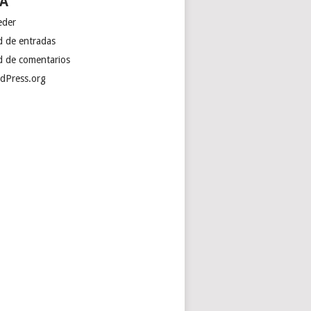
A
eder
d de entradas
d de comentarios
dPress.org