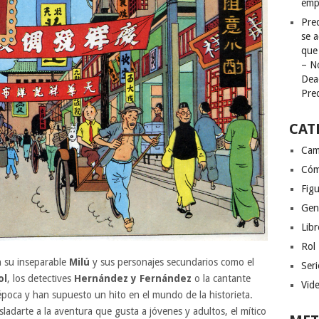
emp
Pred
se a
que
– N
Dea
Pre
CAT
Cam
Cóm
Figu
Gen
Libr
Rol
n su inseparable
Milú
y sus personajes secundarios como el
Seri
ol
, los detectives
Hernández y Fernández
o la cantante
Vid
poca y han supuesto un hito en el mundo de la historieta.
ladarte a la aventura que gusta a jóvenes y adultos, el mítico