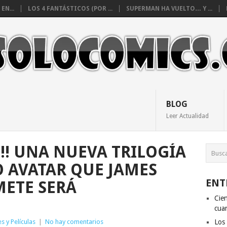
EN...
LOS 4 FANTÁSTICOS (POR ...
SUPERMAN HA VUELTO… Y ...
BLOG
Leer Actualidad
!!!! UNA NUEVA TRILOGÍA
O AVATAR QUE JAMES
ENT
ETE SERÁ
Cien
cuan
es y Películas
|
No hay comentarios
Los 