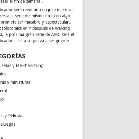
ezar el fin de semana…
icador será reeditado en julio mientras
cerca la serie del mismo título en algo
 promete ser macabro y espectacular…
osolocomics
en
Y después de Walking
d, la próxima gran serie de AMC será el
dicador… esta sí que va a ser grande
EGORÍAS
isetas y Merchandising
ics
ras y miniaturas
eral
os
es y Películas
eojuegos