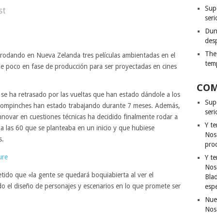
Sup
st
seri
Dun
des
The
 rodando en Nueva Zelanda tres películas ambientadas en el
tem
e poco en fase de producción para ser proyectadas en cines
COM
n se ha retrasado por las vueltas que han estado dándole a los
Sup
 compinches han estado trabajando durante 7 meses. Además,
ser
novar en cuestiones técnicas ha decidido finalmente rodar a
Y t
 las 60 que se planteaba en un inicio y que hubiese
Nos
s.
pro
Y t
Nos
do que «la gente se quedará boquiabierta al ver el
Bla
o el diseño de personajes y escenarios en lo que promete ser
esp
Nue
Nos