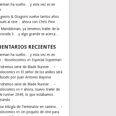
erman ha vuelto… y esta vez es en
o
geons & Dragons vuelve tantos años
pués al cine… ahora con Chris Pine
 Mandalorian, ya tenemos trailer de la
porada 3… y algo grande se acerca…
ENTARIOS RECIENTES
erman ha vuelto… y esta vez es en
io - Nosolocomics
en
Especial Superman
endremos serie de Blade Runner… –
olocomics
en
El señor de los anillos será
ducido por Juan Antonio Bayona
endremos serie de Blade Runner… –
olocomics
en
Y ahora, nuevo trailer de
de runner 2049, lo que estábamos
erando…
va trilogía de Terminator en camino… –
olocomics
en
Un poquito de cine para