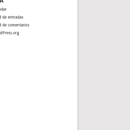
A
eder
d de entradas
d de comentarios
dPress.org