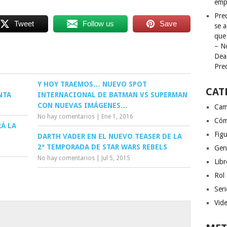
emp
Pred
Tweet
Follow us
Save
se a
que
– N
Dea
Pre
Y HOY TRAEMOS… NUEVO SPOT
CAT
NTA
INTERNACIONAL DE BATMAN VS SUPERMAN
CON NUEVAS IMÁGENES…
Cam
No hay comentarios
|
Ene 1, 2016
Cóm
RÁ LA
Figu
DARTH VADER EN EL NUEVO TEASER DE LA
2ª TEMPORADA DE STAR WARS REBELS
Gen
No hay comentarios
|
Jul 5, 2015
Libr
Rol
Seri
Vid