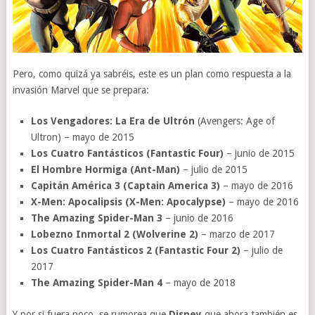
Pero, como quizá ya sabréis, este es un plan como respuesta a la
invasión Marvel que se prepara:
Los Vengadores: La Era de Ultrón
(Avengers: Age of
Ultron) – mayo de 2015
Los Cuatro Fantásticos (Fantastic Four)
– junio de 2015
El Hombre Hormiga (Ant-Man)
– julio de 2015
Capitán América 3 (Captain America 3)
– mayo de 2016
X-Men: Apocalipsis (X-Men: Apocalypse)
– mayo de 2016
The Amazing Spider-Man 3
– junio de 2016
Lobezno Inmortal 2 (Wolverine 2)
– marzo de 2017
Los Cuatro Fantásticos 2 (Fantastic Four 2)
– julio de
2017
The Amazing Spider-Man 4
– mayo de 2018
Y por si fuera poco, se rumorea que
Disney
que ahora también es