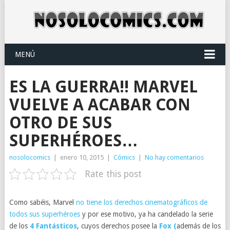
MENÚ
ES LA GUERRA!! MARVEL
VUELVE A ACABAR CON
OTRO DE SUS
SUPERHÉROES…
nosolocomics
|
enero 10, 2015
|
Cómics
|
No hay comentarios
Rate this post
Como sabéis, Marvel
no tiene los derechos cinematográficos de
todos sus superhéroes
y por ese motivo, ya ha candelado la serie
de los
4 Fantásticos
, cuyos derechos posee la
Fox (
además de los