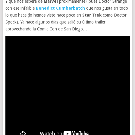
Y qué nos espera de
Marvel
próximamente? pues Doctor Strange
con ese infalible
Benedict Cumberbatch
que nos gusta en todo
lo que hace (lo hemos visto hace poco en
Star Trek
como Doctor
Spock). Ya hace algunos días que salió su último trailer
aprovechando la Comic Con de San Diego…