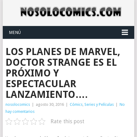
MENÚ
LOS PLANES DE MARVEL,
DOCTOR STRANGE ES EL
PRÓXIMO Y
ESPECTACULAR
LANZAMIENTO….
nosolocomics
|
agosto 30, 2016
|
Cómics
,
Series y Películas
|
No
hay comentarios
Rate this post