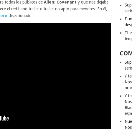
ara todos los públicos de
Alien: Covenant
y que nos dejaba
Sup
ce el red band trailer o trailer no apto para menores. En él,
seri
iero
diseccionado…
Dun
des
The
tem
COM
Sup
ser
Y t
Nos
pro
Y t
Nos
Bla
esp
Nue
Nos