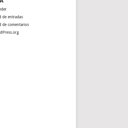
A
eder
d de entradas
d de comentarios
dPress.org