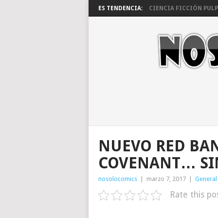
ES TENDENCIA:
CIENCIA FICCIÓN PULP 
NUEVO RED BAN
COVENANT… SI
nosolocomics
|
marzo 7, 2017
|
General
Rate this po