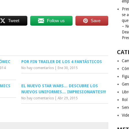
emp
Pred
se a
Tweet
Follow us
Save
que
– N
Dea
Pre
CAT
Cam
CÓMIC
POR FIN TRAILER DE LOS 4 FANTÁSTICOS
2014
No hay comentarios
|
Ene 30, 2015
Cóm
Figu
Gen
OMICS
EL NUEVO STAR WARS… DESCUBRE LOS
NUEVOS UNIFORMES… IMPRESIONANTES!!!
Libr
No hay comentarios
|
Abr 29, 2015
Rol
Seri
Vid