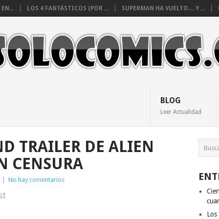
EN...
LOS 4 FANTÁSTICOS (POR ...
SUPERMAN HA VUELTO… Y ...
BLOG
Leer Actualidad
D TRAILER DE ALIEN
N CENSURA
ENT
|
No hay comentarios
Cien
st
cuan
Los 