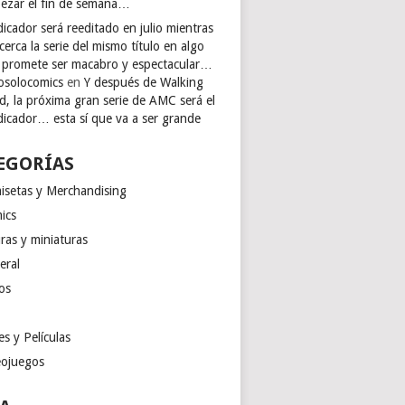
ezar el fin de semana…
icador será reeditado en julio mientras
cerca la serie del mismo título en algo
 promete ser macabro y espectacular…
osolocomics
en
Y después de Walking
d, la próxima gran serie de AMC será el
dicador… esta sí que va a ser grande
EGORÍAS
isetas y Merchandising
ics
ras y miniaturas
eral
os
es y Películas
eojuegos