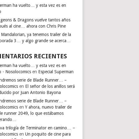
erman ha vuelto… y esta vez es en
o
geons & Dragons vuelve tantos años
pués al cine… ahora con Chris Pine
 Mandalorian, ya tenemos trailer de la
porada 3… y algo grande se acerca…
ENTARIOS RECIENTES
erman ha vuelto… y esta vez es en
io - Nosolocomics
en
Especial Superman
endremos serie de Blade Runner… –
olocomics
en
El señor de los anillos será
ducido por Juan Antonio Bayona
endremos serie de Blade Runner… –
olocomics
en
Y ahora, nuevo trailer de
de runner 2049, lo que estábamos
erando…
va trilogía de Terminator en camino… –
olocomics
en
Un poquito de cine para