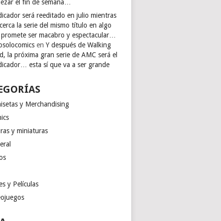
ezar el fin de semana…
icador será reeditado en julio mientras
cerca la serie del mismo título en algo
 promete ser macabro y espectacular…
osolocomics
en
Y después de Walking
d, la próxima gran serie de AMC será el
dicador… esta sí que va a ser grande
EGORÍAS
isetas y Merchandising
ics
ras y miniaturas
eral
os
es y Películas
eojuegos