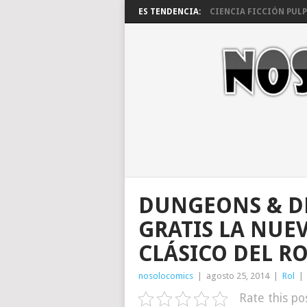
ES TENDENCIA:
CIENCIA FICCIÓN PULP 
DUNGEONS & DR
GRATIS LA NUE
CLÁSICO DEL R
nosolocomics
|
agosto 25, 2014
|
Rol
|
Rate this po