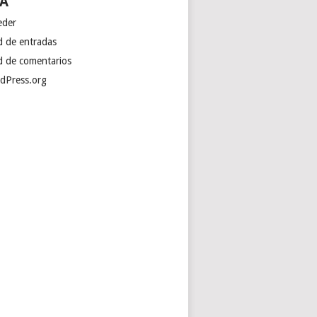
A
eder
d de entradas
d de comentarios
dPress.org