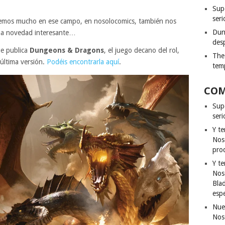
Sup
seri
emos mucho en ese campo, en nosolocomics, también nos
Dun
una novedad interesante…
des
ue publica
Dungeons & Dragons
, el juego decano del rol,
The
 última versión.
Podéis encontrarla aquí
.
tem
COM
Sup
ser
Y t
Nos
pro
Y t
Nos
Bla
esp
Nue
Nos