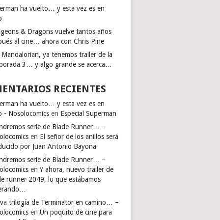
erman ha vuelto… y esta vez es en
o
geons & Dragons vuelve tantos años
pués al cine… ahora con Chris Pine
 Mandalorian, ya tenemos trailer de la
porada 3… y algo grande se acerca…
ENTARIOS RECIENTES
erman ha vuelto… y esta vez es en
io - Nosolocomics
en
Especial Superman
endremos serie de Blade Runner… –
olocomics
en
El señor de los anillos será
ducido por Juan Antonio Bayona
endremos serie de Blade Runner… –
olocomics
en
Y ahora, nuevo trailer de
de runner 2049, lo que estábamos
erando…
va trilogía de Terminator en camino… –
olocomics
en
Un poquito de cine para