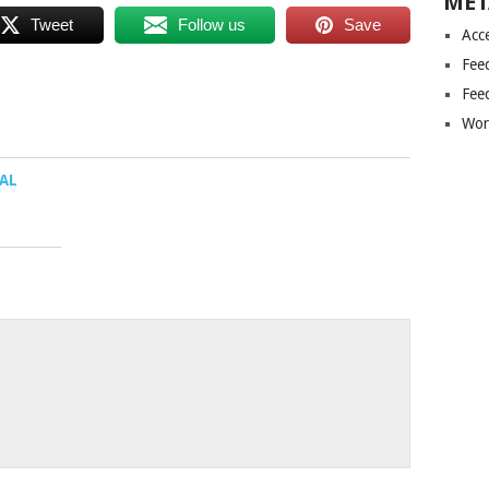
MET
Tweet
Follow us
Save
Acc
Fee
Fee
Wor
AL