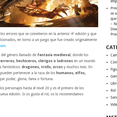
emp
Pred
se a
que
– N
Dea
os errores que se cometieron en la anterior 4ª edición y que
Pre
ficionados, en torno a un juego que fue creado originalmente
son
.
CAT
s del género llamado de
fantasía medieval
, donde los
Cam
erreros, hechiceros, clérigos o ladrones
en un mundo
Cóm
 fantásticos:
dragones, trolls, orcos
y muchos más. En
Figu
pueden pertenecer a la raza de los
humanos, elfos,
Gen
uir poder, gloria, fama o fortuna.
Libr
os personajes hasta el nivel 20 y es el primero de los
Rol
eva edición. Si os gusta el rol, os lo recomendamos
Seri
Vid