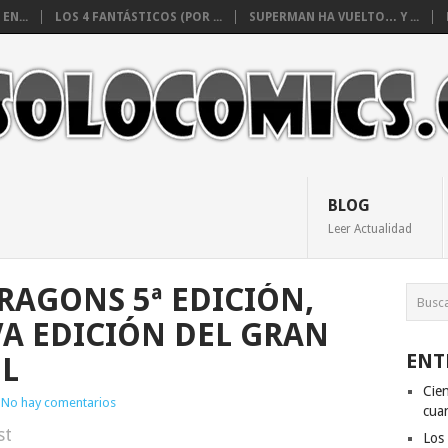
EN...
LOS 4 FANTÁSTICOS (POR ...
SUPERMAN HA VUELTO… Y ...
BLOG
Leer Actualidad
AGONS 5ª EDICIÓN,
VA EDICIÓN DEL GRAN
ENT
OL
Cien
No hay comentarios
cuan
st
Los 