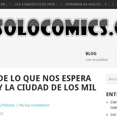
EN...
LOS 4 FANTÁSTICOS (POR ...
SUPERMAN HA VUELTO… Y ...
BLOG
Leer Actualidad
DE LO QUE NOS ESPERA
 LA CIUDAD DE LOS MIL
ENT
Cien
y Películas
|
No hay comentarios
cuan
st
Los 