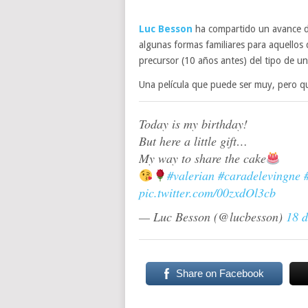
Luc Besson
ha compartido un avance de
algunas formas familiares para aquellos
precursor (10 años antes) del tipo de un
Una película que puede ser muy, pero 
Today is my birthday!
But here a little gift…
My way to share the cake
#valerian
#caradelevingne
pic.twitter.com/00zxdOl3cb
— Luc Besson (@lucbesson)
18 
Share on Facebook