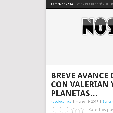
ES TENDENCIA:
CIENCIA FICCIÓN PULP 
BREVE AVANCE 
CON VALERIAN Y
PLANETAS…
nosolocomics
|
marzo 19, 2017
|
Series 
Rate this po