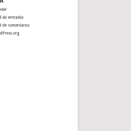
A
eder
d de entradas
d de comentarios
dPress.org