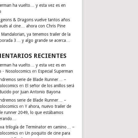
erman ha vuelto… y esta vez es en
o
geons & Dragons vuelve tantos años
pués al cine… ahora con Chris Pine
 Mandalorian, ya tenemos trailer de la
porada 3… y algo grande se acerca…
ENTARIOS RECIENTES
erman ha vuelto… y esta vez es en
io - Nosolocomics
en
Especial Superman
endremos serie de Blade Runner… –
olocomics
en
El señor de los anillos será
ducido por Juan Antonio Bayona
endremos serie de Blade Runner… –
olocomics
en
Y ahora, nuevo trailer de
de runner 2049, lo que estábamos
erando…
va trilogía de Terminator en camino… –
olocomics
en
Un poquito de cine para