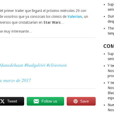
Sup
seri
l primer trailer que llegará el próximo miércoles 29 con
Dun
 de vosotros que ya conozcais los cómics de
Valerian
, un
des
iversos que cristalizarían en
Star Wars
…
The
que muy interesante…
tem
COM
Sup
ser
#danedehaan
#badgalriri
#cliveowen
Y t
Nos
pro
de marzo de 2017
Y t
Nos
Bla
esp
Tweet
Follow us
Save
Nue
Nos