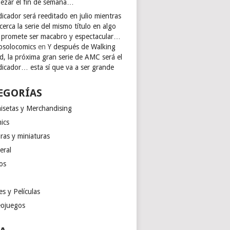
ezar el fin de semana…
icador será reeditado en julio mientras
cerca la serie del mismo título en algo
 promete ser macabro y espectacular…
osolocomics
en
Y después de Walking
d, la próxima gran serie de AMC será el
dicador… esta sí que va a ser grande
EGORÍAS
isetas y Merchandising
ics
ras y miniaturas
eral
os
es y Películas
eojuegos