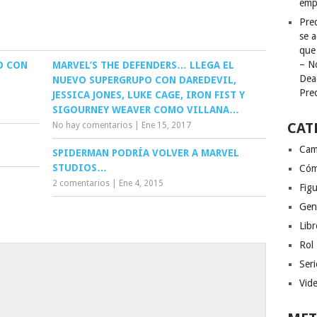
emp
Pred
se a
que
– N
O CON
MARVEL’S THE DEFENDERS… LLEGA EL
Dea
NUEVO SUPERGRUPO CON DAREDEVIL,
Pre
JESSICA JONES, LUKE CAGE, IRON FIST Y
SIGOURNEY WEAVER COMO VILLANA…
CAT
No hay comentarios
|
Ene 15, 2017
Cam
SPIDERMAN PODRÍA VOLVER A MARVEL
STUDIOS…
Cóm
2 comentarios
|
Ene 4, 2015
Figu
Gen
Libr
Rol
Seri
Vid