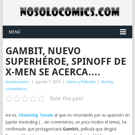
MENÚ
GAMBIT, NUEVO
SUPERHÉROE, SPINOFF DE
X-MEN SE ACERCA….
nosolocomics
|
agosto 7, 2015
|
Series y Películas
|
No hay
comentarios
Rate this post
Así es,
Channing Tatum
al que no recordaréis por su aparición en
Jupiter Ascending (…sin comentarios, un poco bodrio el tema), ha
confirmado que protagonizará
Gambit,
película que dirigirá