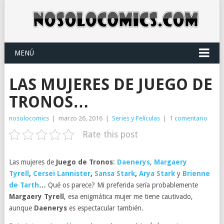
MENÚ
LAS MUJERES DE JUEGO DE
TRONOS…
nosolocomics
|
marzo 26, 2016
|
Series y Películas
|
1 comentario
Rate this post
Las mujeres de
Juego de Tronos
:
Daenerys
,
Margaery
Tyrell
,
Cersei Lannister
,
Sansa Stark
,
Arya Stark
y
Brienne
de Tarth
…
Qué os parece? Mi preferida sería probablemente
Margaery Tyrell
, esa enigmática mujer me tiene cautivado,
aunque
Daenerys
es espectacular también.