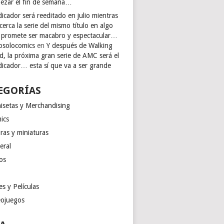
ezar el fin de semana…
icador será reeditado en julio mientras
cerca la serie del mismo título en algo
 promete ser macabro y espectacular…
osolocomics
en
Y después de Walking
d, la próxima gran serie de AMC será el
dicador… esta sí que va a ser grande
EGORÍAS
isetas y Merchandising
ics
ras y miniaturas
eral
os
es y Películas
eojuegos