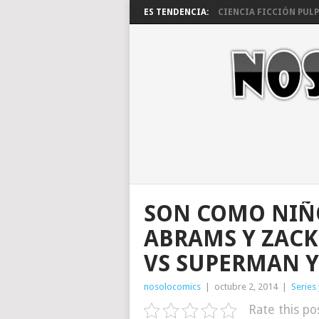
ES TENDENCIA:
CIENCIA FICCIÓN PULP 
SON COMO NIÑO
ABRAMS Y ZAC
VS SUPERMAN Y
nosolocomics
|
octubre 2, 2014
|
Series 
Rate this po