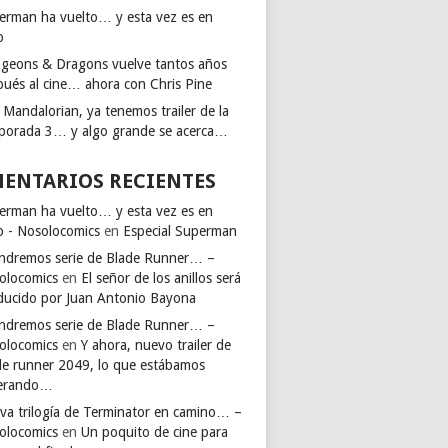
erman ha vuelto… y esta vez es en
o
geons & Dragons vuelve tantos años
pués al cine… ahora con Chris Pine
 Mandalorian, ya tenemos trailer de la
porada 3… y algo grande se acerca…
ENTARIOS RECIENTES
erman ha vuelto… y esta vez es en
io - Nosolocomics
en
Especial Superman
endremos serie de Blade Runner… –
olocomics
en
El señor de los anillos será
ducido por Juan Antonio Bayona
endremos serie de Blade Runner… –
olocomics
en
Y ahora, nuevo trailer de
de runner 2049, lo que estábamos
erando…
va trilogía de Terminator en camino… –
olocomics
en
Un poquito de cine para