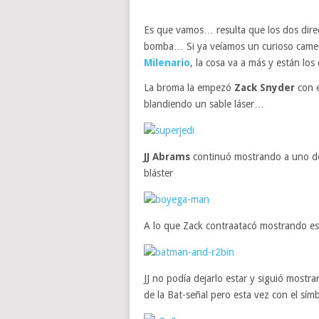
Es que vamos… resulta que los dos dire
bomba… Si ya veíamos un curioso cameo
Milenario
, la cosa va a más y están l
La broma la empezó
Zack Snyder
con e
blandiendo un sable láser…
JJ Abrams
continuó mostrando a uno de
bláster
A lo que Zack contraatacó mostrando es
JJ no podía dejarlo estar y siguió mostr
de la Bat-señal pero esta vez con el sí