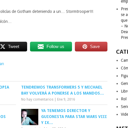
emp
Pred
policías de Gotham deteniendo a un… Stormtrooper!!!
se a
que
Halcón…
– N
Dea
Pre
Tweet
Follow us
Save
CAT
Cam
an
Cóm
Figu
Gen
OPIA
TENDREMOS TRANSFORMERS 5 Y MICHAEL
Libr
BAY VOLVERÁ A PONERSE A LOS MANDOS…
Rol
No hay comentarios
|
Ene 9, 2016
Seri
YA TENEMOS DIRECTOR Y
Vid
LOS
GUIONISTA PARA STAR WARS VIII
Y IX…