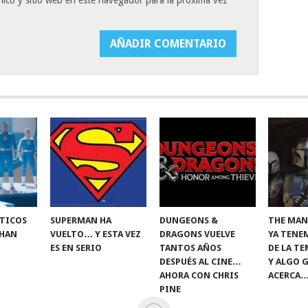
ico y sitio web en este navegador para la próxima vez
STICOS
SUPERMAN HA
DUNGEONS &
THE MAN
 HAN
VUELTO… Y ESTA VEZ
DRAGONS VUELVE
YA TENE
ES EN SERIO
TANTOS AÑOS
DE LA T
DESPUÉS AL CINE…
Y ALGO 
AHORA CON CHRIS
ACERCA
PINE