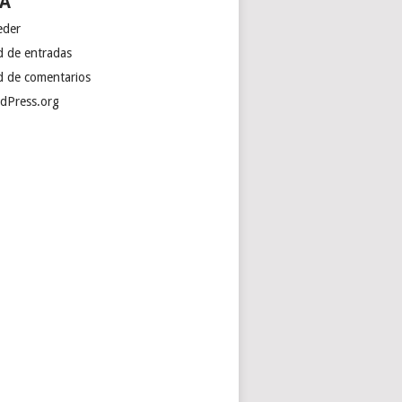
A
eder
d de entradas
d de comentarios
dPress.org