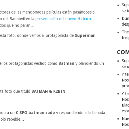
Sup
seri
ctores de las mencionadas películas están pasándoselo
Dun
 del Batmóvil en la
presentación del nuevo
Halcón
des
os dos que no paran…
The
sta foto, donde vemos al protagonista de
Superman
tem
COM
Sup
 los protagonistas vestido como
Batman
y blandiendo un
ser
Y t
Nos
pro
ta foto que tituló
BATMAN & R2BIN
Y t
Nos
Bla
esp
ando a un
C·3PO batmanizado
y respondiendo a la llamada
Nue
mbolo rebelde…
Nos