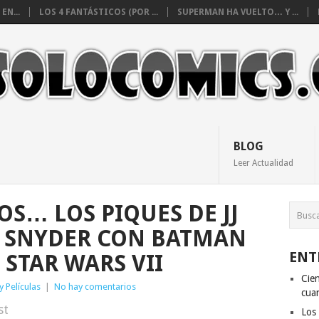
EN...
LOS 4 FANTÁSTICOS (POR ...
SUPERMAN HA VUELTO… Y ...
BLOG
Leer Actualidad
S… LOS PIQUES DE JJ
K SNYDER CON BATMAN
ENT
 STAR WARS VII
Cien
y Películas
|
No hay comentarios
cuan
st
Los 