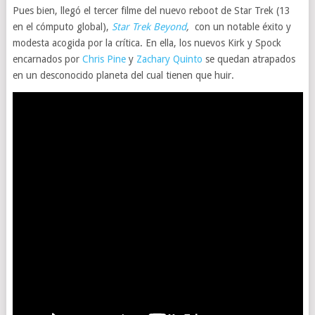
Pues bien, llegó el tercer filme del nuevo reboot de Star Trek (13
en el cómputo global),
Star Trek Beyond
,
con un notable éxito y
modesta acogida por la crítica. En ella, los nuevos Kirk y Spock
encarnados por
Chris Pine
y
Zachary Quinto
se quedan atrapados
en un desconocido planeta del cual tienen que huir.