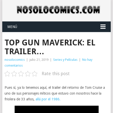
MENÚ
TOP GUN MAVERICK: EL
TRAILER…
nosolocomics
|
julio 21, 2019
|
Series y Películas
|
No hay
comentarios
Rate this post
Pues sí, ya lo tenemos aquí, el trailer del retorno de Tom Cruise a
uno de sus personajes míticos que estuvo con nosotros hace la
friolera de 33 años,
allá por el 1986.