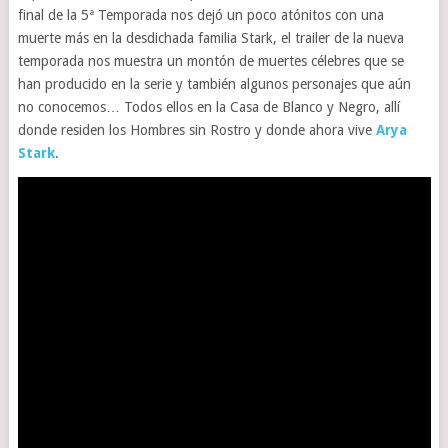
final de la 5ª Temporada nos dejó un poco atónitos con una
muerte más en la desdichada familia Stark, el trailer de la nueva
temporada nos muestra un montón de muertes célebres que se
han producido en la serie y también algunos personajes que aún
no conocemos… Todos ellos en la Casa de Blanco y Negro, allí
donde residen los Hombres sin Rostro y donde ahora vive
Arya
Stark
.